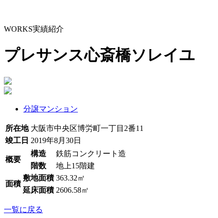
WORKS
実績紹介
プレサンス心斎橋ソレイユ
分譲マンション
所在地
大阪市中央区博労町一丁目2番11
竣工日
2019年8月30日
構造
鉄筋コンクリート造
概要
階数
地上15階建
敷地面積
363.32㎡
面積
延床面積
2606.58㎡
一覧に戻る