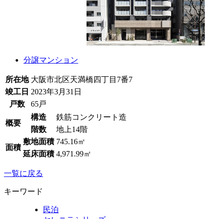
分譲マンション
所在地
大阪市北区天満橋四丁目7番7
竣工日
2023年3月31日
戸数
65戸
構造
鉄筋コンクリート造
概要
階数
地上14階
敷地面積
745.16㎡
面積
延床面積
4,971.99㎡
一覧に戻る
キーワード
民泊