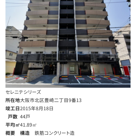
セレニテシリーズ
所在地
大阪市北区豊崎二丁目9番13
竣工日
2015年8月18日
戸数
44戸
平均㎡
41.89㎡
概要
構造
鉄筋コンクリート造