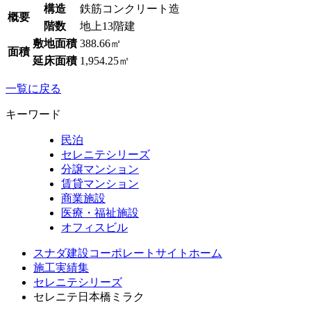
構造
鉄筋コンクリート造
概要
階数
地上13階建
敷地面積
388.66㎡
面積
延床面積
1,954.25㎡
一覧に戻る
キーワード
民泊
セレニテシリーズ
分譲マンション
賃貸マンション
商業施設
医療・福祉施設
オフィスビル
スナダ建設コーポレートサイトホーム
施工実績集
セレニテシリーズ
セレニテ日本橋ミラク