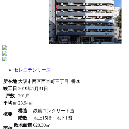
セレニテシリーズ
所在地
大阪市西区西本町三丁目1番20
竣工日
2019年1月31日
戸数
201戸
平均㎡
23.94㎡
構造
鉄筋コンクリート造
概要
階数
地上15階・地下1階
敷地面積
620.30㎡
面積