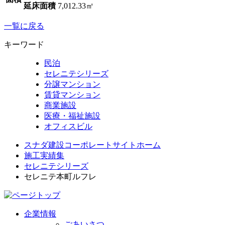
延床面積
7,012.33㎡
一覧に戻る
キーワード
民泊
セレニテシリーズ
分譲マンション
賃貸マンション
商業施設
医療・福祉施設
オフィスビル
スナダ建設コーポレートサイトホーム
施工実績集
セレニテシリーズ
セレニテ本町ルフレ
企業情報
ごあいさつ