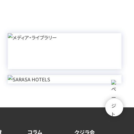
コラム
献
クジラ会