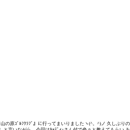
『山の原ｺﾞﾙﾌｸﾗﾌﾞ』に行ってまいりましたヽ(^。^)ノ 久
言いながら、今回はｷｬﾃﾞｨｰさん付で色々と教えてもらい みん