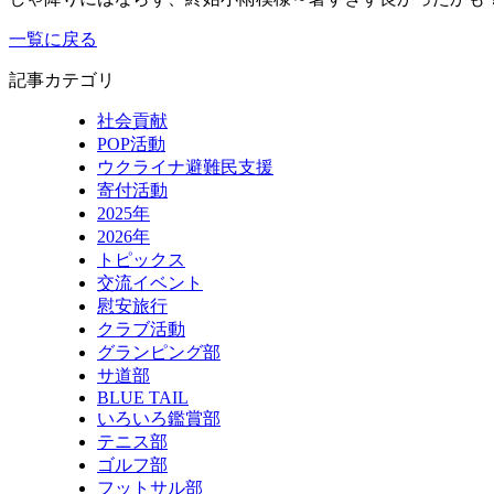
一覧に戻る
記事カテゴリ
社会貢献
POP活動
ウクライナ避難民支援
寄付活動
2025年
2026年
トピックス
交流イベント
慰安旅行
クラブ活動
グランピング部
サ道部
BLUE TAIL
いろいろ鑑賞部
テニス部
ゴルフ部
フットサル部