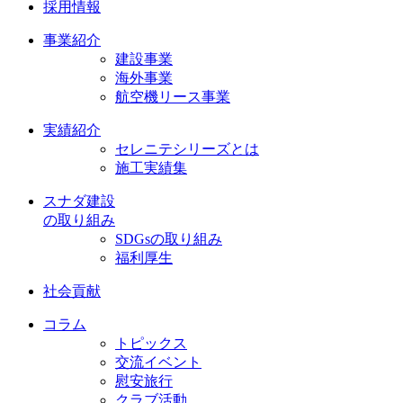
採用情報
事業紹介
建設事業
海外事業
航空機リース事業
実績紹介
セレニテシリーズとは
施工実績集
スナダ建設
の取り組み
SDGsの取り組み
福利厚生
社会貢献
コラム
トピックス
交流イベント
慰安旅行
クラブ活動