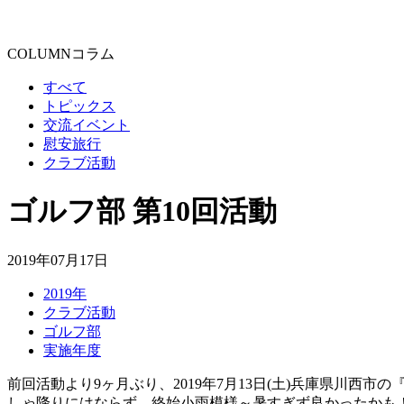
COLUMN
コラム
すべて
トピックス
交流イベント
慰安旅行
クラブ活動
ゴルフ部 第10回活動
2019年07月17日
2019年
クラブ活動
ゴルフ部
実施年度
前回活動より9ヶ月ぶり、2019年7月13日(土)兵庫県川西市の
しゃ降りにはならず、終始小雨模様～暑すぎず良かったかも！ と