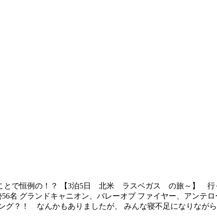
恒例の！？ 【3泊5日 北米 ラスベガス の旅～】 行ってまいりま
の総勢56名 グランドキャニオン、バレーオブ ファイヤー、アン
グ？！ なんかもありましたが、 みんな寝不足になりながら、あ