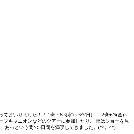
した！！ 1班：6/3(水)～6/7(日) 2班:6/5(金)～
テロープキャニオンなどのツアーに参加したり、 夜はショーを見
っという間の5日間を満喫してきました。(*^。^*)