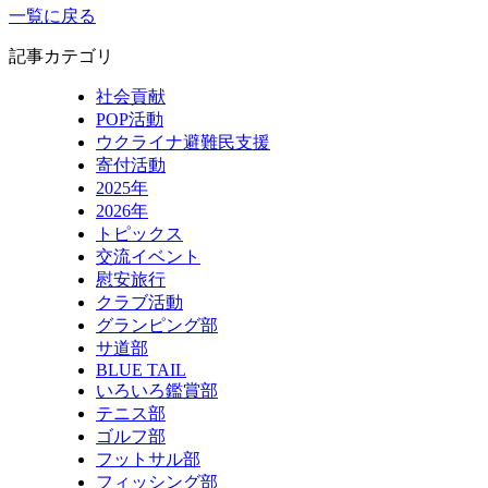
一覧に戻る
記事カテゴリ
社会貢献
POP活動
ウクライナ避難民支援
寄付活動
2025年
2026年
トピックス
交流イベント
慰安旅行
クラブ活動
グランピング部
サ道部
BLUE TAIL
いろいろ鑑賞部
テニス部
ゴルフ部
フットサル部
フィッシング部