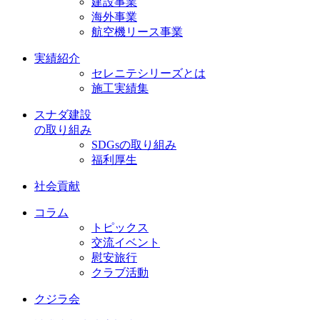
建設事業
海外事業
航空機リース事業
実績紹介
セレニテシリーズとは
施工実績集
スナダ建設
の取り組み
SDGsの取り組み
福利厚生
社会貢献
コラム
トピックス
交流イベント
慰安旅行
クラブ活動
クジラ会