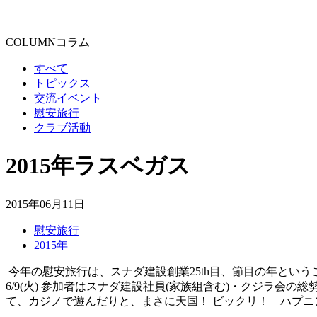
COLUMN
コラム
すべて
トピックス
交流イベント
慰安旅行
クラブ活動
2015年ラスベガス
2015年06月11日
慰安旅行
2015年
今年の慰安旅行は、スナダ建設創業25th目、節目の年ということで
6/9(火) 参加者はスナダ建設社員(家族組含む)・クジラ会
て、カジノで遊んだりと、まさに天国！ ビックリ！ ハプニン